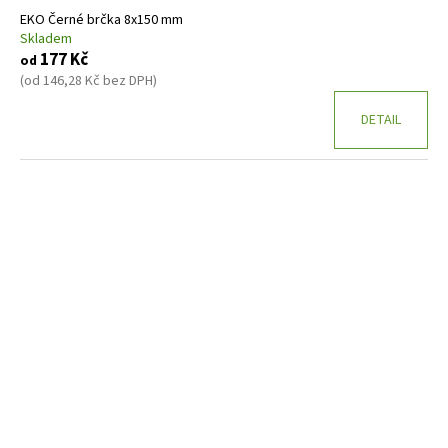
ů
EKO Černé brčka 8x150 mm
a
Skladem
j
177 Kč
od
í
(od 146,28 Kč bez DPH)
t
DETAIL
?
HLEDAT