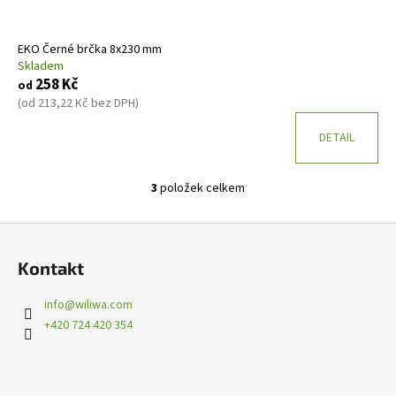
EKO Černé brčka 8x230 mm
Skladem
258 Kč
od
(od 213,22 Kč bez DPH)
DETAIL
3
položek celkem
O
v
Z
l
á
á
Kontakt
d
p
a
a
info
@
wiliwa.com
c
t
+420 724 420 354
í
í
p
r
v