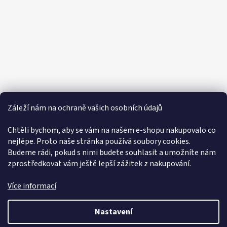
Záleží nám na ochraně vašich osobních údajů
Informace pro vás
Chtěli bychom, aby se vám na našem e-shopu nakupovalo co
nejlépe. Proto naše stránka používá soubory cookies.
VOP
Budeme rádi, pokud s nimi budete souhlasit a umožníte nám
zprostředkovat vám ještě lepší zážitek z nakupování.
GDPR
Certifikáty
Více informací
Kontakty
Nastavení
Vytvořil Shoptet