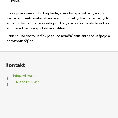
Popis
Brčka jsou z unikátního bioplastu, který byl speciálně vyvinut v
Německu. Tento materiál pochází z udržitelných a obnovitelných
zdrojů, díky čemuž získáváte produkt, který spojuje ekologickou
zodpovědnost se špičkovou kvalitou.
Přidanou hodnotou brček je to, že nemění chuť ani barvu nápoje a
nerozpouštějí se
Z
á
Kontakt
p
a
info
@
wiliwa.com
t
+420 724 420 354
í