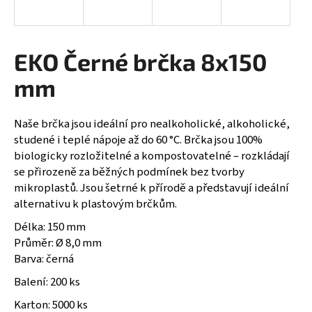
a
j
í
EKO Černé brčka 8x150
t
mm
?
Naše brčka jsou ideální pro nealkoholické, alkoholické,
studené i teplé nápoje až do 60 °C. Brčka jsou 100%
biologicky rozložitelné a kompostovatelné – rozkládají
HLEDAT
se přirozeně za běžných podmínek bez tvorby
mikroplastů. Jsou šetrné k přírodě a představují ideální
alternativu k plastovým brčkům.
Délka: 150 mm
Průměr: Ø 8,0 mm
Barva: černá
Balení: 200 ks
Karton: 5000 ks